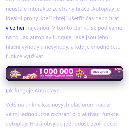
neustálé interakce ze strany hráče. Autoplay je
ideální pro ty, kteří chtějí ušetřit čas nebo hrát
více her
najednou. V tomto článku se podíváme
na to, jak autoplay funguje, jaké jsou jeho
hlavní výhody a nevýhody, a kdy je vhodné této
funkce využívat.
Jak funguje Autoplay?
Většina online kasinových platforem nabízí
velmi jednoduché rozhraní pro aktivaci funkce
autoplay. Hráči obvykle jednoduše zvolí počet