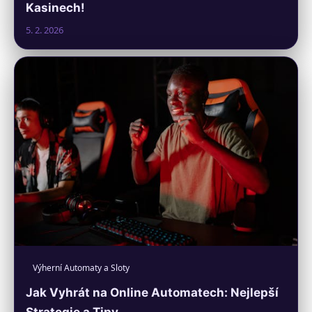
Kasinech!
5. 2. 2026
Výherní Automaty a Sloty
Jak Vyhrát na Online Automatech: Nejlepší
Strategie a Tipy