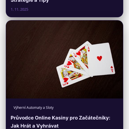
1. 11. 2025
Výherní Automaty a Sloty
Průvodce Online Kasiny pro Začátečníky:
Jak Hrát a Vyhrávat