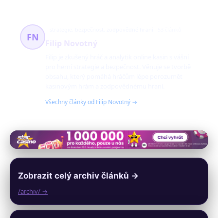
strategie, bezpečnost, zodpovědné hraní
53 článků
FN
Filip Novotný
Filip je zkušený hráč a analytik online kasin s vášní
pro herní strategie a bezpečnost. Věnuje se tvorbě
obsahu, který pomáhá hráčům lépe porozumět
kasinovým hrám a zodpovědnému hraní.
Všechny články od Filip Novotný →
Zobrazit celý archiv článků →
/archiv/ →