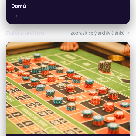
Domů
/ →
Další z archivu
Zobrazit celý archiv článků →