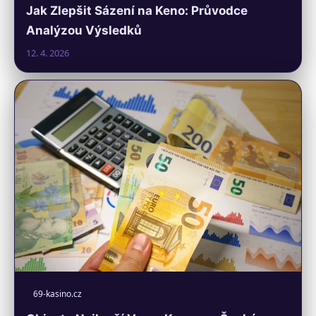
Jak Zlepšit Sázení na Keno: Průvodce
Analýzou Výsledků
12. 4. 2026
69-kasino.cz