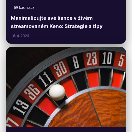
69-kasino.cz
Maximalizujte své šance v živém
streamovaném Keno: Strategie a tipy
16. 4. 2026