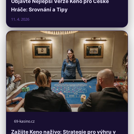
Objavte Nejlepší Verze Keno pro České
Hráče: Srovnání a Tipy
11. 4. 2026
69-kasino.cz
Zažijte Keno naživo: Strategie pro výhru v