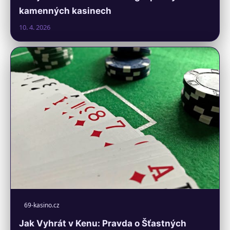
kamenných kasinech
10. 4. 2026
69-kasino.cz
Jak Vyhrát v Kenu: Pravda o Šťastných