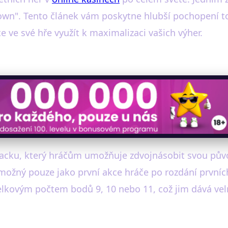
 down". Tento článek vám poskytne hlubší pochopení 
 ve své hře využít k maximalizaci vašich výher.
jacku, který hráčům umožňuje zdvojnásobit svou pův
e možný pouze jako první akce hráče po rozdání prvníc
elkovým počtem bodů 9, 10 nebo 11, což jim dává vel