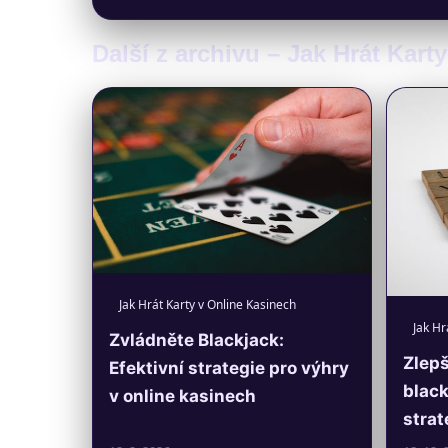
Další z archivu – Jak Hrát Kart
Jak Hrát Karty v Online Kasinech
Jak Hr
Zvládněte Blackjack:
Zlepš
Efektivní strategie pro výhry
black
v online kasinech
strat