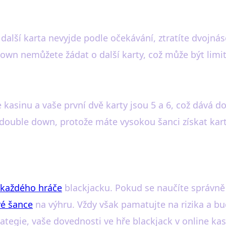
 další karta nevyjde podle očekávání, ztratíte dvojná
wn nemůžete žádat o další karty, což může být limit
ne kasinu a vaše první dvě karty jsou 5 a 6, což dává
st double down, protože máte vysokou šanci získat k
každého hráče
blackjacku. Pokud se naučíte správně
vé šance
na výhru. Vždy však pamatujte na rizika a bu
tegie, vaše dovednosti ve hře blackjack v online kas