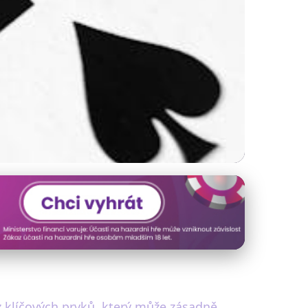
Down k
 klíčových prvků, který může zásadně