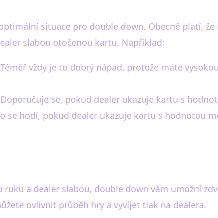
t optimální situace pro double down. Obecně platí, že
ealer slabou otočenou kartu. Například:
éměř vždy je to dobrý nápad, protože máte vysokou š
Doporučuje se, pokud dealer ukazuje kartu s hodno
 se hodí, pokud dealer ukazuje kartu s hodnotou mez
u ruku a dealer slabou, double down vám umožní zdvo
ete ovlivnit průběh hry a vyvíjet tlak na dealera.