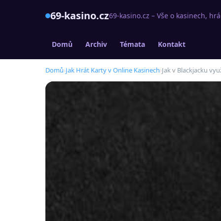
69-kasino.cz
69-kasino.cz – Vše o kasinech, h
Domů
Archiv
Témata
Kontakt
Domů
›
Jak Hrát Karty v Online Kasinech
›
Jak v Blackjacku vy