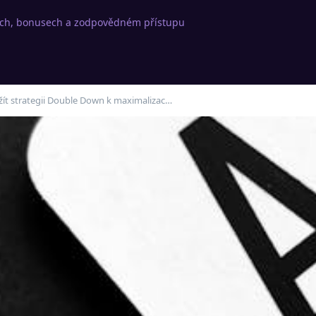
rách, bonusech a zodpovědném přístupu
užít strategii Double Down k maximalizac…