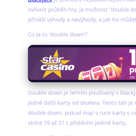
ovlivnit průběh hry, je možnost "double
přináší výhody a nevýhody, a jak ho můžete
Co je to 'double down'?
Double down je termín používaný v black
jedné další karty od dealera. Tento tah j
double down, pokud mají v ruce karty s c
skóre 19 až 21 s přidáním jediné karty.