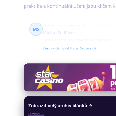
praktika a kontinuální učení jsou klíčem k
karetní hry, live casino, mobilní kasina
45 článků
MS
Michal Sedláček
Michal je specialista na karetní hry a live kasin
Všechny články od Michal Sedláček →
Zobrazit celý archiv článků →
/archiv/ →