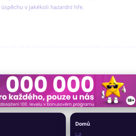
 úspěchu v jakékoli hazardní hře.
a, který rád sdílí své zkušenosti s širokou komunitou hráčů. Zaměřuje se na p
Domů
/ →