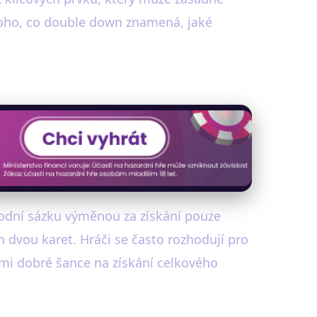
toho, co double down znamená, jaké
odní sázku výměnou za získání pouze
h dvou karet. Hráči se často rozhodují pro
mi dobré šance na získání celkového