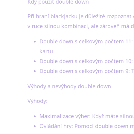
Kdy použít double down
Při hraní blackjacku je důležité rozpozna
v ruce silnou kombinaci, ale zároveň má d
Double down s celkovým počtem 11: T
kartu.
Double down s celkovým počtem 10: 
Double down s celkovým počtem 9: To
Výhody a nevýhody double down
Výhody:
Maximalizace výher: Když máte silno
Ovládání hry: Pomocí double down můž