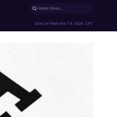
Dnes je Pátek dne 7 8. 2026
· 23°C