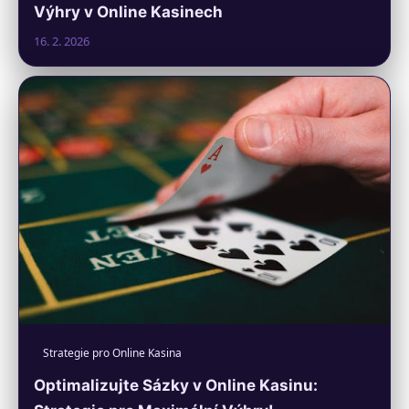
Výhry v Online Kasinech
16. 2. 2026
Strategie pro Online Kasina
Optimalizujte Sázky v Online Kasinu: