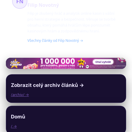
FN
Filip Novotný
Filip je zkušený hráč a analytik online kasin s vášní
pro herní strategie a bezpečnost. Věnuje se tvorbě
obsahu, který pomáhá hráčům lépe porozumět
kasinovým hrám a zodpovědnému hraní.
Všechny články od Filip Novotný →
Zobrazit celý archiv článků →
/archiv/ →
Domů
/ →