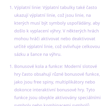
Výplatní linie: Výplatní tabulky také často
ukazují výplatní linie, což jsou linie, na
kterých musí být symboly uspořádány, aby
došlo k vyplacení výhry. V některých hrách
mohou hráči aktivovat nebo deaktivovat
určité výplatní linie, což ovlivňuje celkovou
sázku a šance na výhru.
Bonusové kola a funkce: Moderní slotové
hry často obsahují různé bonusové funkce,
jako jsou free spiny, multiplikátory nebo
dokonce interaktivní bonusové hry. Tyto
funkce jsou obvykle aktivovány speciálními
symboly nebo kombinacemi symbolů.