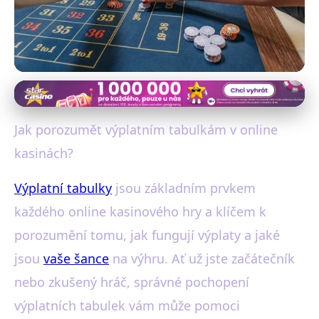
Strategie pro Online Kasina
Jak Vyhrávat Více: Rozluštění
Jak porozumět výplatním tabulkám v online
Výplatních Tabulek v Online
kasinách?
Kasinech
Výplatní tabulky
jsou základním prvkem
každého online kasinového hry a klíčem k
3. 2. 2026
· 5 min čtení · Autor: Filip Novotný
porozumění tomu, jak fungují výplaty a jaké
jsou
vaše šance
na výhru. Ať už jste začátečník
nebo zkušený hráč, správné pochopení
výplatních tabulek vám může pomoci