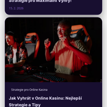
Strategie pro Maximální Výhry!
15. 2. 2026
Strategie pro Online Kasina
Jak Vyhrát v Online Kasinu: Nejlepší
Strategie a Tipy