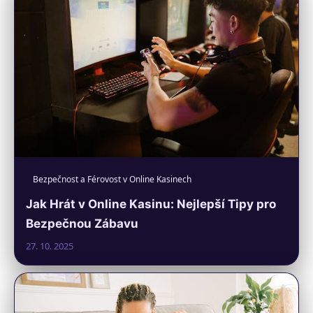
Bezpečnost a Férovost v Online Kasinech
Jak Hrát v Online Kasinu: Nejlepší Tipy pro
Bezpečnou Zábavu
27. 10. 2025