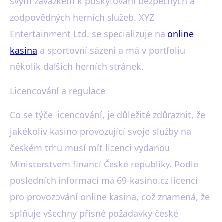
svým závazkem k poskytování bezpečných a
zodpovědných herních služeb. XYZ
Entertainment Ltd. se specializuje na
online
kasina
a sportovní sázení a má v portfoliu
několik dalších herních stránek.
Licencování a regulace
Co se týče licencování, je důležité zdůraznit, že
jakékoliv kasino provozující svoje služby na
českém trhu musí mít licenci vydanou
Ministerstvem financí České republiky. Podle
posledních informací má 69-kasino.cz licenci
pro provozování online kasina, což znamená, že
splňuje všechny přísné požadavky české