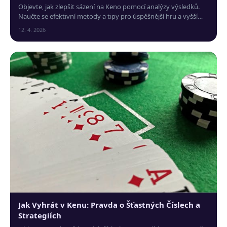
Objevte, jak zlepšit sázení na Keno pomocí analýzy výsledků.
Naučte se efektivní metody a tipy pro úspěšnější hru a vyšší
šance na výhru!
12. 4. 2026
Jak Vyhrát v Kenu: Pravda o Šťastných Číslech a
Strategiích