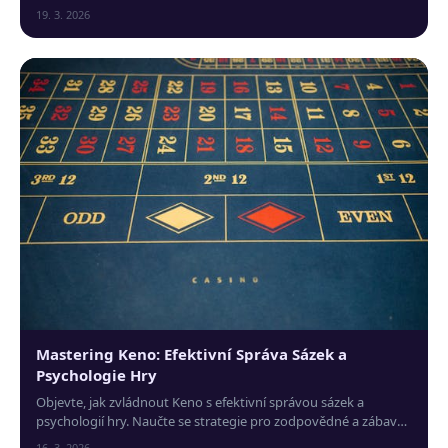
přímo ve svém telefonu!
19. 3. 2026
Mastering Keno: Efektivní Správa Sázek a
Psychologie Hry
Objevte, jak zvládnout Keno s efektivní správou sázek a
psychologií hry. Naučte se strategie pro zodpovědné a zábavné
hraní s větší šancí na výhru.
16. 3. 2026