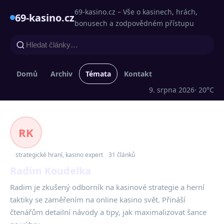
69-kasino.cz – Vše o kasinech, hrách,
69-kasino.cz
bonusech a zodpovědném přístupu
Domů
Archiv
Témata
Kontakt
9. srpna 2026
· 20°C
RK
strategické hraní, kasino expert
31 článků
Radim Koudelka
Radim je zkušený odborník na kasinové strategie a herní
taktiky se zaměřením na online kasino svět. Přináší
čtenářům detailní návody a tipy, jak maximalizovat šance