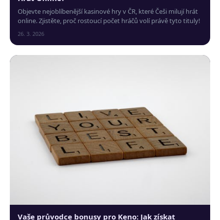
Objevte nejoblíbenější kasinové hry v ČR, které Češi milují hrát
online. Zjistěte, proč rostoucí počet hráčů volí právě tyto tituly!
26. 3. 2026
Vaše průvodce bonusy pro Keno: Jak získat