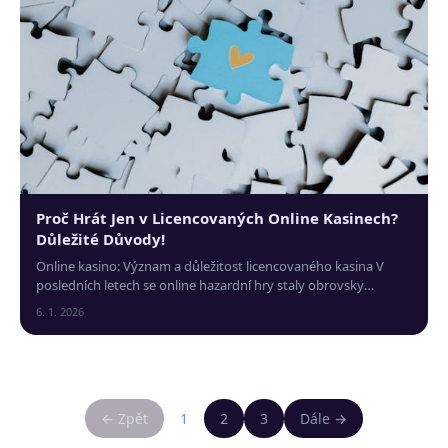
Proč Hrát Jen v Licencovaných Online Kasinech?
Důležité Důvody!
Online kasino: Význam a důležitost licencovaného kasina V
posledních letech se online hazardní hry staly obrovsky
populární po celém světě, a to i v...
6. 1. 2026
← Zpět
1
2
3
Dále →