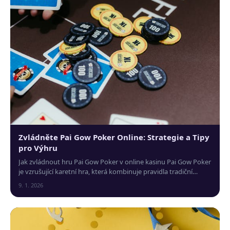
Zvládněte Pai Gow Poker Online: Strategie a Tipy
pro Výhru
Jak zvládnout hru Pai Gow Poker v online kasinu Pai Gow Poker
je vzrušující karetní hra, která kombinuje pravidla tradiční
čínské hry Pai Gow a...
9. 1. 2026