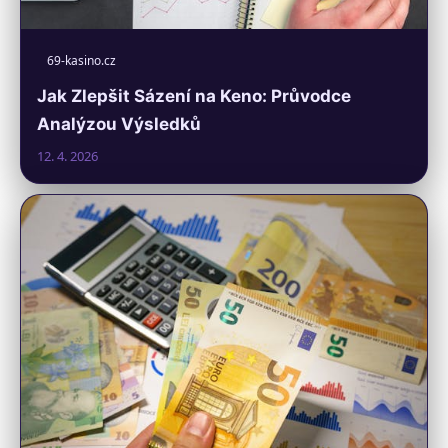
69-kasino.cz
Jak Zlepšit Sázení na Keno: Průvodce
Analýzou Výsledků
12. 4. 2026