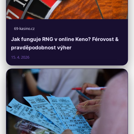
69-kasino.cz
Jak funguje RNG v online Keno? Férovost &
pravděpodobnost výher
15. 4. 2026