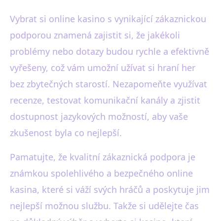
Vybrat si online kasino s vynikající zákaznickou
podporou znamená zajistit si, že jakékoli
problémy nebo dotazy budou rychle a efektivně
vyřešeny, což vám umožní užívat si hraní her
bez zbytečných starostí. Nezapomeňte využívat
recenze, testovat komunikační kanály a zjistit
dostupnost jazykových možností, aby vaše
zkušenost byla co nejlepší.
Pamatujte, že kvalitní zákaznická podpora je
známkou spolehlivého a bezpečného online
kasina, které si váží svých hráčů a poskytuje jim
nejlepší možnou službu. Takže si udělejte čas