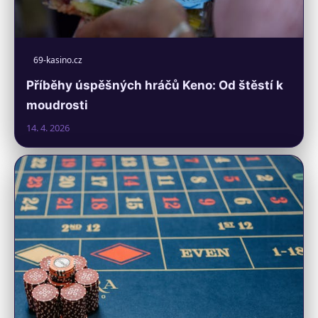
69-kasino.cz
Příběhy úspěšných hráčů Keno: Od štěstí k
moudrosti
14. 4. 2026