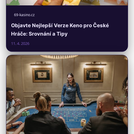
69-kasino.cz
Objavte Nejlepší Verze Keno pro České
Hráče: Srovnání a Tipy
11. 4. 2026