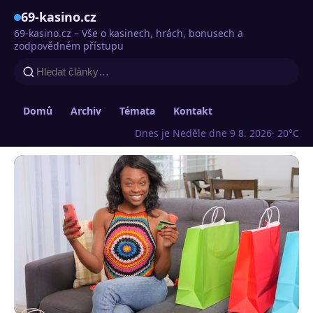
69-kasino.cz
69-kasino.cz – Vše o kasinech, hrách, bonusech a
zodpovědném přístupu
Domů
Archiv
Témata
Kontakt
Dnes je Neděle dne 9 8. 2026
· 20°C