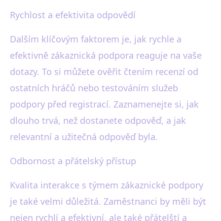
Rychlost a efektivita odpovědí
Dalším klíčovým faktorem je, jak rychle a
efektivně zákaznická podpora reaguje na vaše
dotazy. To si můžete ověřit čtením recenzí od
ostatních hráčů nebo testováním služeb
podpory před registrací. Zaznamenejte si, jak
dlouho trvá, než dostanete odpověď, a jak
relevantní a užitečná odpověď byla.
Odbornost a přátelský přístup
Kvalita interakce s týmem zákaznické podpory
je také velmi důležitá. Zaměstnanci by měli být
nejen rychlí a efektivní, ale také přátelští a