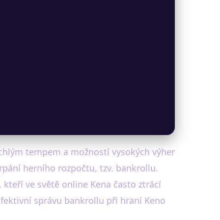
 rychlým tempem a možností vysokých výher
ání herního rozpočtu, tzv. bankrollu.
teří ve světě online Kena často ztrácí
fektivní správu bankrollu při hraní Keno