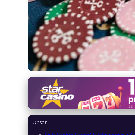
Bankroll
Jak efektivně spra
22. 3. 2026
· 10 min čtení · Autor: Michal Sedláček
Obsah
Co je bankroll a proč je jeho správa v K