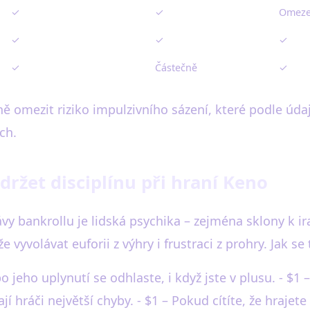
✓
✓
Omez
✓
✓
✓
✓
Částečně
✓
 omezit riziko impulzivního sázení, které podle údaj
ch.
udržet disciplínu při hraní Keno
rávy bankrollu je lidská psychika – zejména sklony k 
 vyvolávat euforii z výhry i frustraci z prohry. Jak 
o jeho uplynutí se odhlaste, i když jste v plusu. - $1 
 hráči největší chyby. - $1 – Pokud cítíte, že hrajete