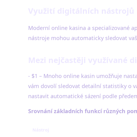
Využití digitálních nástrojů
Moderní online kasina a specializované ap
nástroje mohou automaticky sledovat vaše
Mezi nejčastěji využívané di
- $1 – Mnoho online kasin umožňuje nastavi
vám dovolí sledovat detailní statistiky o
nastavit automatické sázení podle předem 
Srovnání základních funkcí různých pomo
Nástroj