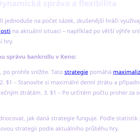
Dynamická správa a flexibilita
ll jednoduše na počet sázek, zkušenější hráči využíva
losti
na aktuální situaci – například po větší výhře sní
í hry.
ou správu bankrollu v Keno:
, po prohře snížíte. Tato
strategie
pomáhá
maximaliz
. $1 – Stanovíte si maximální denní ztrátu a případně
tečným ztrátám. 3. $1 – Po určitém počtu proher za s
hodnocovat, jak daná strategie funguje. Podle statisti
vou strategii podle aktuálního průběhu hry.