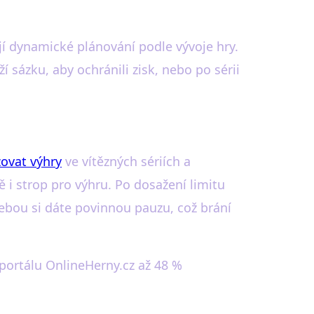
jí dynamické plánování podle vývoje hry.
ží sázku, aby ochránili zisk, nebo po sérii
ovat výhry
ve vítězných sériích a
 i strop pro výhru. Po dosažení limitu
ebou si dáte povinnou pauzu, což brání
k portálu OnlineHerny.cz až 48 %