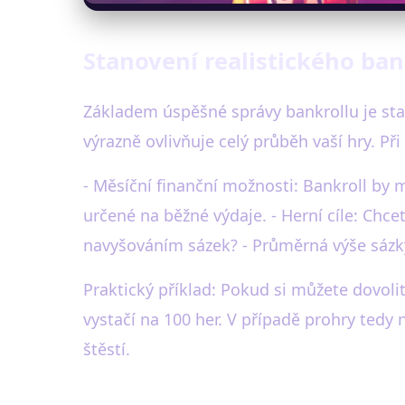
Stanovení realistického bank
Základem úspěšné správy bankrollu je stan
výrazně ovlivňuje celý průběh vaší hry. Při
- Měsíční finanční možnosti: Bankroll by m
určené na běžné výdaje. - Herní cíle: Chc
navyšováním sázek? - Průměrná výše sázky
Praktický příklad: Pokud si můžete dovoli
vystačí na 100 her. V případě prohry tedy
štěstí.