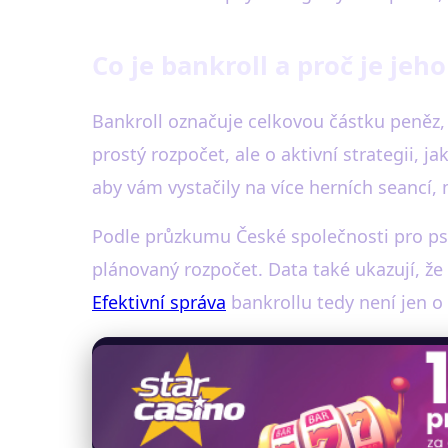
Co je bankroll a proč je jeh
Bankroll označuje celkovou částku peněz, 
prostý rozpočet, ale o aktivní strategii, 
aby vám vystačily na více herních seancí, 
Podle průzkumu České společnosti pro psyc
plánovaný rozpočet. Data také ukazují, že h
Efektivní správa
bankrollu tedy není jen o