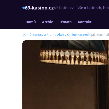
69-kasino.cz
69-kasino.cz – Vše o kasinech, h
Domů
Archiv
Témata
Kontakt
Domů
›
Bonusy a Promo Akce v Online Kasinech
›
Jak Maximal