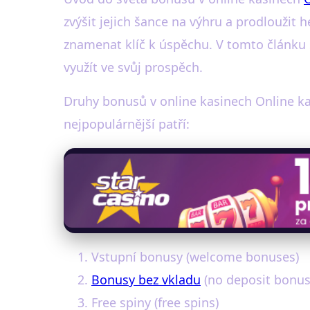
zvýšit jejich šance na výhru a prodloužit 
znamenat klíč k úspěchu. V tomto článku
využít ve svůj prospěch.
Druhy bonusů v online kasinech Online ka
nejpopulárnější patří:
Vstupní bonusy (welcome bonuses)
Bonusy bez vkladu
(no deposit bonus
Free spiny (free spins)