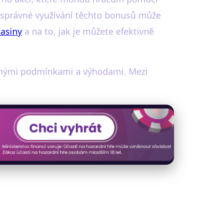
č, správné využívání těchto bonusů může
kasiny
a na to, jak je můžete efektivně
 jinými podmínkami a výhodami. Mezi