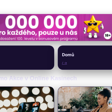
Domů
/ →
omo Akce v Online Kasinech