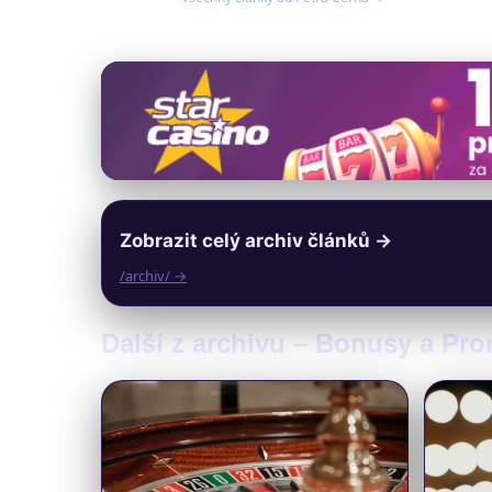
Zobrazit celý archiv článků →
/archiv/ →
Další z archivu – Bonusy a Pr