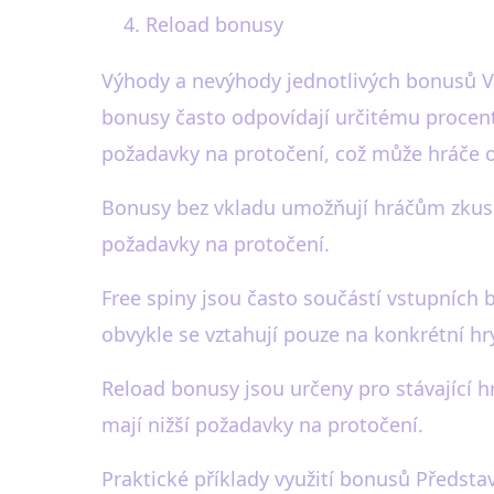
Reload bonusy
Výhody a nevýhody jednotlivých bonusů Vst
bonusy často odpovídají určitému procent
požadavky na protočení, což může hráče o
Bonusy bez vkladu umožňují hráčům zkusit
požadavky na protočení.
Free spiny jsou často součástí vstupních 
obvykle se vztahují pouze na konkrétní hr
Reload bonusy jsou určeny pro stávající h
mají nižší požadavky na protočení.
Praktické příklady využití bonusů Předst