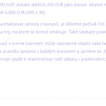
00 EUR, získáte dalších 200 EUR jako bonus. Abyste m
ě 6,000 EUR (200 x 30).
aximalizovat výhody z bonusů, je důležité pečlivě čí
 hry, na které se bonus vztahuje. Také sledujte prav
sů v online kasinech může významně zlepšit vaše hern
 a pravidla spojená s každým bonusem a ujistěte se,
oje využít k maximalizaci vaší zábavy i potenciáln
ýherní automaty a bonusové programy. Pomáhá hráčům najít ty nejlepší pro