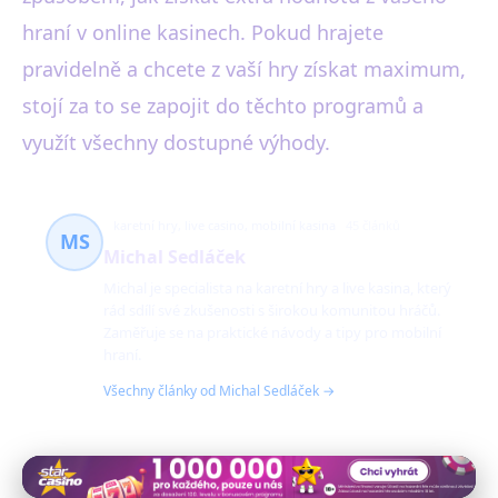
hraní v online kasinech. Pokud hrajete
pravidelně a chcete z vaší hry získat maximum,
stojí za to se zapojit do těchto programů a
využít všechny dostupné výhody.
karetní hry, live casino, mobilní kasina
45 článků
MS
Michal Sedláček
Michal je specialista na karetní hry a live kasina, který
rád sdílí své zkušenosti s širokou komunitou hráčů.
Zaměřuje se na praktické návody a tipy pro mobilní
hraní.
Všechny články od Michal Sedláček →