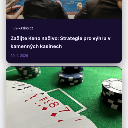
69-kasino.cz
Zažijte Keno naživo: Strategie pro výhru v
kamenných kasinech
10. 4. 2026