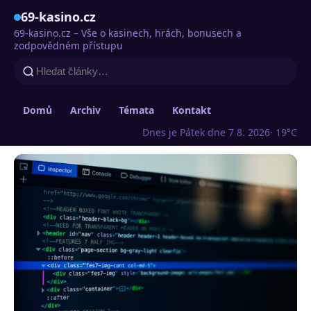
69-kasino.cz
69-kasino.cz – Vše o kasinech, hrách, bonusech a
zodpovědném přístupu
Domů
Archiv
Témata
Kontakt
Dnes je Pátek dne 7 8. 2026
· 19°C