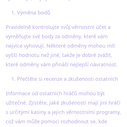
Výměna bodů
Pravidelně kontrolujte svůj věrnostní účet a
vyměňujte své body za odměny, které vám
nejvíce vyhovují. Některé odměny mohou mít
vyšší hodnotu než jiné, takže je dobré zvážit,
které odměny vám přináší nejlepší návratnost.
Přečtěte si recenze a zkušenosti ostatních
Informace od ostatních hráčů mohou být
užitečné. Zjistěte, jaké zkušenosti mají jiní hráči
s určitými kasiny a jejich věrnostními programy,
což vám může pomoci rozhodnout se, kde