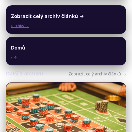
Zobrazit celý archiv článků →
/archiv/ →
Domů
/ →
Další z archivu
Zobrazit celý archiv článků →