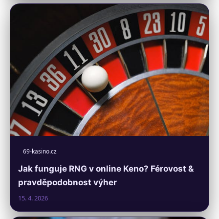
69-kasino.cz
Jak funguje RNG v online Keno? Férovost &
pravděpodobnost výher
15. 4. 2026