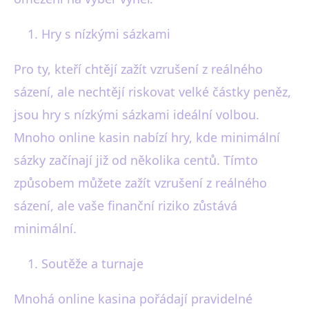
Hry s nízkými sázkami
Pro ty, kteří chtějí zažít vzrušení z reálného
sázení, ale nechtějí riskovat velké částky peněz,
jsou hry s nízkými sázkami ideální volbou.
Mnoho online kasin nabízí hry, kde minimální
sázky začínají již od několika centů. Tímto
způsobem můžete zažít vzrušení z reálného
sázení, ale vaše finanční riziko zůstává
minimální.
Soutěže a turnaje
Mnohá online kasina pořádají pravidelné