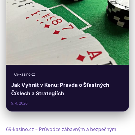
69-kasino.cz
Jak Vyhrát v Kenu: Pravda o Šťastných
Číslech a Strategiích
9. 4. 2026
69-kasino.cz – Průvodce zábavným a bezpečným