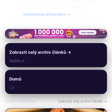
věrnostním programům. Svými články pomáhá
hráčům využít promo akce co nejefektivněji.
Všechny články od Pavel Mareš →
Zobrazit celý archiv článků →
/archiv/ →
Domů
/ →
Další z archivu
Zobrazit celý archiv článků →