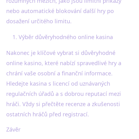
rozumných mezích, jako jsou limitní příkazy
nebo automatické blokování další hry po
dosažení určitého limitu.
Výběr důvěryhodného online kasina
Nakonec je klíčové vybrat si důvěryhodné
online kasino, které nabízí spravedlivé hry a
chrání vaše osobní a finanční informace.
Hledejte kasina s licencí od uznávaných
regulačních úřadů a s dobrou reputací mezi
hráči. Vždy si přečtěte recenze a zkušenosti
ostatních hráčů před registrací.
Závěr