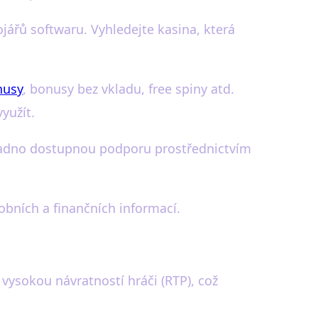
jářů softwaru. Vyhledejte kasina, která
nusy
, bonusy bez vkladu, free spiny atd.
yužít.
 snadno dostupnou podporu prostřednictvím
obních a finančních informací.
 vysokou návratností hráči (RTP), což