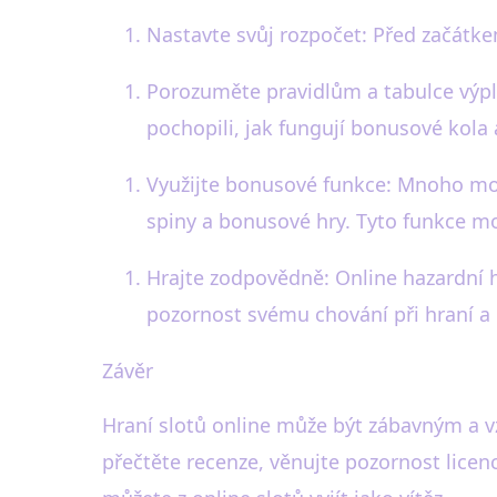
Nastavte svůj rozpočet: Před začátkem 
Porozuměte pravidlům a tabulce výpla
pochopili, jak fungují bonusové kola
Využijte bonusové funkce: Mnoho mode
spiny a bonusové hry. Tyto funkce mo
Hrajte zodpovědně: Online hazardní hr
pozornost svému chování při hraní a 
Závěr
Hraní slotů online může být zábavným a vz
přečtěte recenze, věnujte pozornost licenc