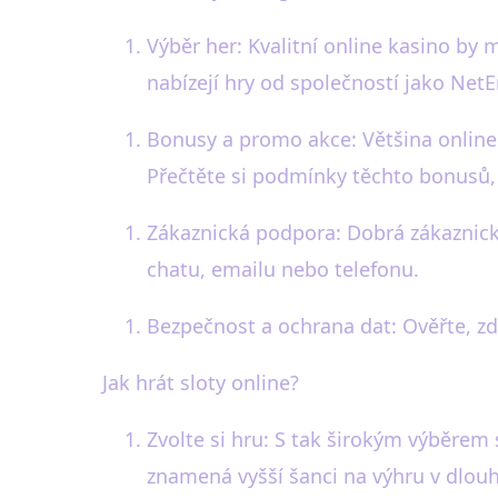
Výběr her: Kvalitní online kasino by
nabízejí hry od společností jako NetE
Bonusy a promo akce: Většina online 
Přečtěte si podmínky těchto bonusů, a
Zákaznická podpora: Dobrá zákaznick
chatu, emailu nebo telefonu.
Bezpečnost a ochrana dat: Ověřte, zd
Jak hrát sloty online?
Zvolte si hru: S tak širokým výběrem 
znamená vyšší šanci na výhru v dlo