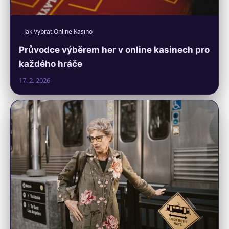
Jak Vybrat Online Kasino
Průvodce výběrem her v online kasinech pro
každého hráče
17. 2. 2026