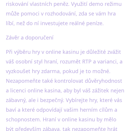
riskování vlastních peněz. Využití demo režimu
může pomoci v rozhodování, zda se vám hra
líbí, než do ní investujete reálné peníze.
Závěr a doporučení
Při výběru hry v online kasinu je důležité zvážit
váš osobní styl hraní, rozumět RTP a varianci, a
vyzkoušet hry zdarma, pokud je to možné.
Nezapomeňte také kontrolovat důvěryhodnost
a licenci online kasina, aby byl váš zážitek nejen
zábavný, ale i bezpečný. Vybírejte hry, které vás
baví a které odpovídají vašim herním cílům a
schopnostem. Hraní v online kasinu by mělo
být především zábava, tak nezapomeňte hrát