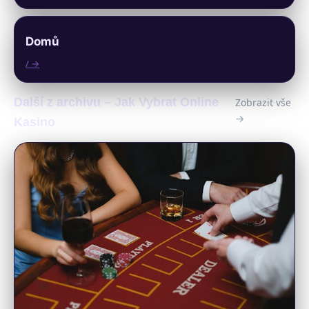
Domů
/ →
Další z archivu – Jak Vybrat Online
Zobrazit vše
→
Kasino