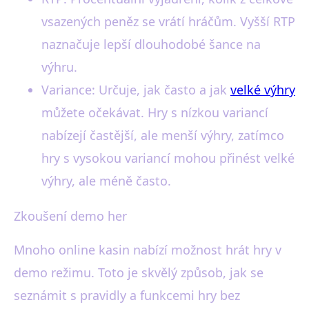
vsazených peněz se vrátí hráčům. Vyšší RTP
naznačuje lepší dlouhodobé šance na
výhru.
Variance: Určuje, jak často a jak
velké výhry
můžete očekávat. Hry s nízkou variancí
nabízejí častější, ale menší výhry, zatímco
hry s vysokou variancí mohou přinést velké
výhry, ale méně často.
Zkoušení demo her
Mnoho online kasin nabízí možnost hrát hry v
demo režimu. Toto je skvělý způsob, jak se
seznámit s pravidly a funkcemi hry bez