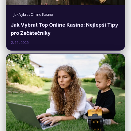
Jak Vybrat Online Kasino
Jak Vybrat Top Online Kasino: Nejlepší Tipy
pro Začátečníky
2. 11. 2025