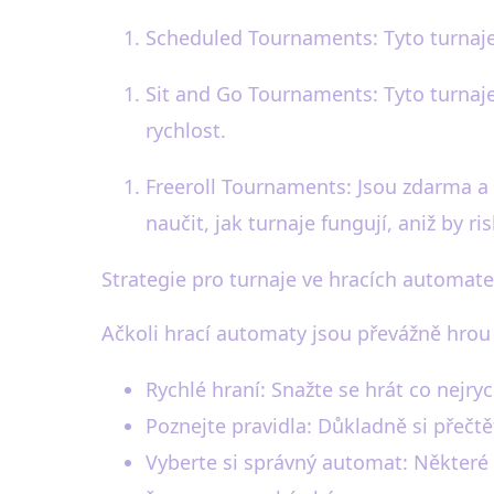
Scheduled Tournaments: Tyto turnaje 
Sit and Go Tournaments: Tyto turnaje 
rychlost.
Freeroll Tournaments: Jsou zdarma a 
naučit, jak turnaje fungují, aniž by ri
Strategie pro turnaje ve hracích automat
Ačkoli hrací automaty jsou převážně hrou š
Rychlé hraní: Snažte se hrát co nejr
Poznejte pravidla: Důkladně si přečtě
Vyberte si správný automat: Některé