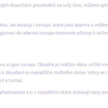
bných finančních prostředků na svůj účet, můžete vyhle
ho, ale existují i turnaje, které jsou zdarma a můžete
egistraci do zdarma turnaje dostanete přístup k ur
asinu a typu turnaje. Obvykle je hráčům dáno určité m
čas k dosažení co nejvyššího možného skóre. Výhry se 
í v turnaji.
vyhodnoceno a ti s nejvyššími skóre získávají ceny 