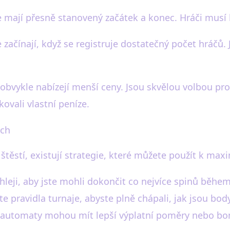
mají přesně stanovený začátek a konec. Hráči musí b
začínají, když se registruje dostatečný počet hráčů. J
obvykle nabízejí menší ceny. Jsou skvělou volbou pro 
skovali vlastní peníze.
ech
těstí, existují strategie, které můžete použít k maxim
ychleji, aby jste mohli dokončit co nejvíce spinů běh
te pravidla turnaje, abyste plně chápali, jak jsou bod
 automaty mohou mít lepší výplatní poměry nebo bo