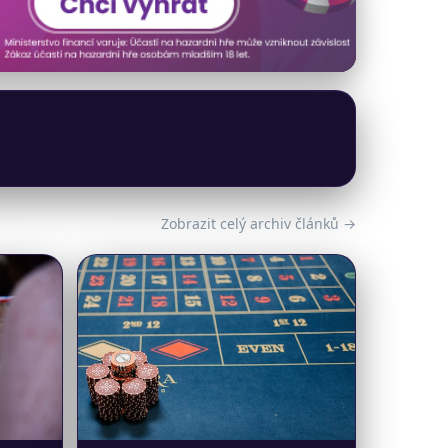
Zobrazit celý archiv článků →