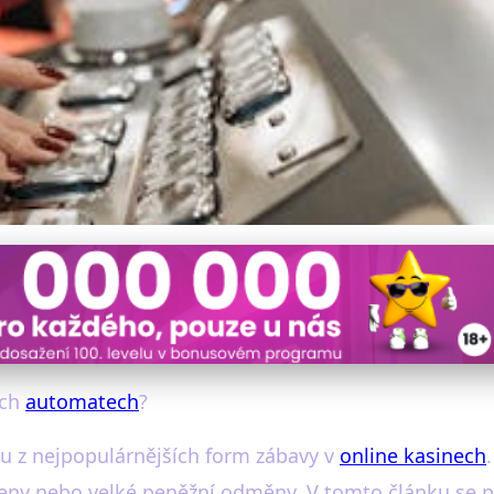
ne Casino: Turnaje na H
ích
automatech
?
u z nejpopulárnějších form zábavy v
online kasinech
 ceny nebo velké peněžní odměny. V tomto článku se 