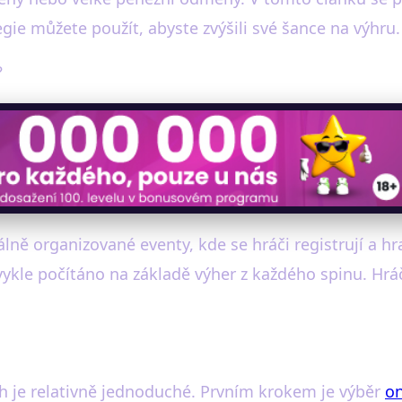
tegie můžete použít, abyste zvýšili své šance na výhru.
?
lně organizované eventy, kde se hráči registrují a 
vykle počítáno na základě výher z každého spinu. Hr
h je relativně jednoduché. Prvním krokem je výběr
on