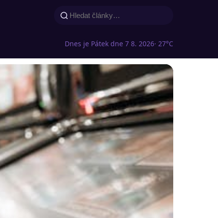
Dnes je Pátek dne 7 8. 2026
· 27°C