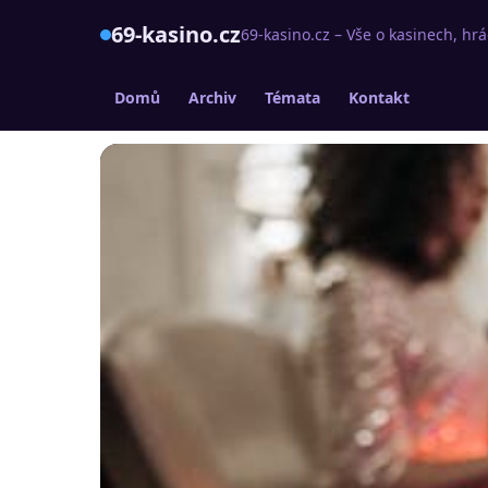
69-kasino.cz
69-kasino.cz – Vše o kasinech, h
Domů
Archiv
Témata
Kontakt