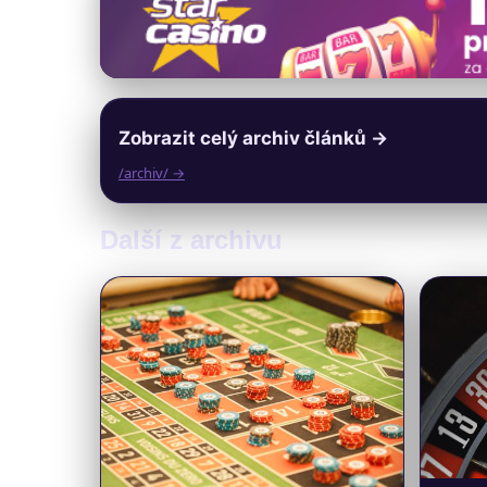
Zobrazit celý archiv článků →
/archiv/ →
Další z archivu