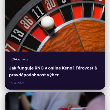
69-kasino.cz
Jak funguje RNG v online Keno? Férovost &
pravděpodobnost výher
15. 4. 2026