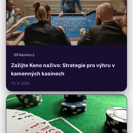
69-kasino.cz
Zažijte Keno naživo: Strategie pro výhru v
kamenných kasinech
10. 4. 2026