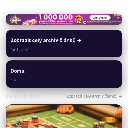
Zobrazit celý archiv článků →
/archiv/ →
Domů
/ →
Další z archivu
Zobrazit celý archiv článků →