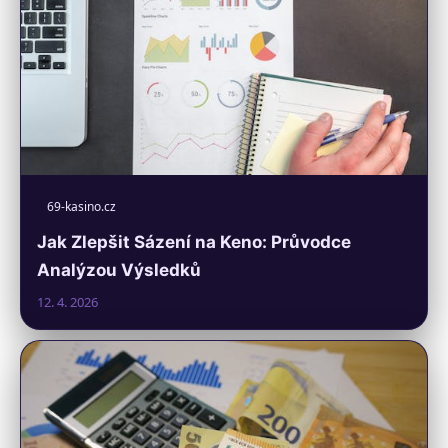
69-kasino.cz
Jak Zlepšit Sázení na Keno: Průvodce
Analýzou Výsledků
12. 4. 2026