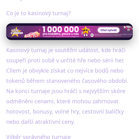
Co je to kasinový turnaj?
Kasinový turnaj je soutěžní událost, kde hráči
soupeří proti sobě v určité hře nebo sérii her.
Cílem je obvykle získat co nejvíce bodů nebo
tokenů během stanoveného časového období.
Na konci turnaje jsou hráči s nejvyšším skóre
odměněni cenami, které mohou zahrnovat
hotovost, bonusy, volné hry, cestovní balíčky
nebo další atraktivní ceny.
Výběr správného turnaje