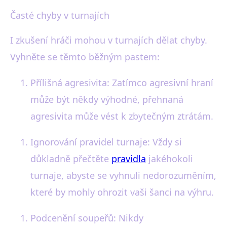
Časté chyby v turnajích
I zkušení hráči mohou v turnajích dělat chyby.
Vyhněte se těmto běžným pastem:
Přílišná agresivita: Zatímco agresivní hraní
může být někdy výhodné, přehnaná
agresivita může vést k zbytečným ztrátám.
Ignorování pravidel turnaje: Vždy si
důkladně přečtěte
pravidla
jakéhokoli
turnaje, abyste se vyhnuli nedorozuměním,
které by mohly ohrozit vaši šanci na výhru.
Podcenění soupeřů: Nikdy