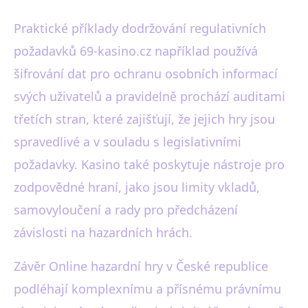
Praktické příklady dodržování regulativních
požadavků 69-kasino.cz například používá
šifrování dat pro ochranu osobních informací
svých uživatelů a pravidelně prochází auditami
třetích stran, které zajišťují, že jejich hry jsou
spravedlivé a v souladu s legislativními
požadavky. Kasino také poskytuje nástroje pro
zodpovědné hraní, jako jsou limity vkladů,
samovyloučení a rady pro předcházení
závislosti na hazardních hrách.
Závěr Online hazardní hry v České republice
podléhají komplexnímu a přísnému právnímu