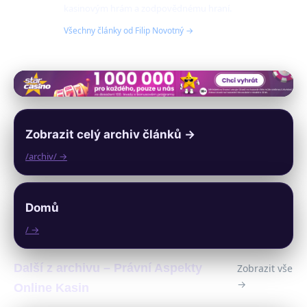
kasinovým hrám a zodpovědnému hraní.
Všechny články od Filip Novotný →
Zobrazit celý archiv článků →
/archiv/ →
Domů
/ →
Další z archivu – Právní Aspekty
Zobrazit vše
→
Online Kasin