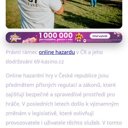
Právní Aspekty Online Kasin
Online Hazard v ČR: Bezpečí a
Právní rámec
online hazardu
v ČR a jeho
Pravidla na Příkladu 69-
dodržování 69-kasino.cz
kasino.cz
Online hazardní hry v České republice jsou
předmětem přísných regulací a zákonů, které
6. 6. 2025
· 4 min čtení · Autor: Filip Novotný
zajišťují bezpečné a spravedlivé prostředí pro
hráče. V posledních letech došlo k významným
změnám v legislativě, které ovlivňují
provozovatele i uživatele těchto služeb. V tomto