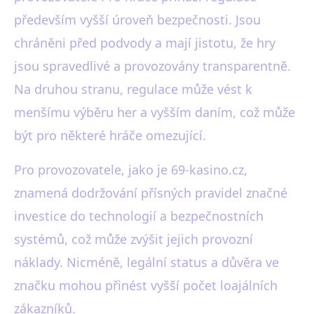
především vyšší úroveň bezpečnosti. Jsou
chráněni před podvody a mají jistotu, že hry
jsou spravedlivé a provozovány transparentně.
Na druhou stranu, regulace může vést k
menšímu výběru her a vyšším daním, což může
být pro některé hráče omezující.
Pro provozovatele, jako je 69-kasino.cz,
znamená dodržování přísných pravidel značné
investice do technologií a bezpečnostních
systémů, což může zvýšit jejich provozní
náklady. Nicméně, legální status a důvěra ve
značku mohou přinést vyšší počet loajálních
zákazníků.