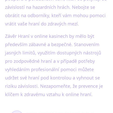
závislostí na hazardních hrách. Nebojte se
obrátit na odborníky, kteří vám mohou pomoci
vrátit vaše hraní do zdravých mezí.
Závěr Hraní v online kasinech by mělo být
především zábavné a bezpečné. Stanovením
jasných limitů, využitím dostupných nástrojů
pro zodpovědné hraní a v případě potřeby
vyhledáním profesionální pomoci můžete
udržet své hraní pod kontrolou a vyhnout se
riziku závislosti. Nezapomeňte, že prevence je
klíčem k zdravému vztahu k online hraní.