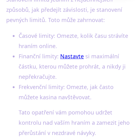
způsobů, jak předejít závislosti, je stanovení
pevných limitů. Toto může zahrnovat:
Časové limity: Omezte, kolik času strávíte
hraním online.
Finanční limity:
Nastavte
si maximální
částku, kterou můžete prohrát, a nikdy ji
nepřekračujte.
Frekvenční limity: Omezte, jak často
můžete kasina navštěvovat.
Tato opatření vám pomohou udržet
kontrolu nad vaším hraním a zamezit jeho
přerůstání v nezdravé návyky.