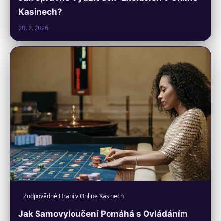
Kasinech?
20. 2. 2026
Zodpovědné Hraní v Online Kasinech
Jak Samovyloučení Pomáhá s Ovládáním