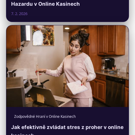
Hazardu v Online Kasinech
7. 2. 2026
Zodpovědné Hraní v Online Kasinech
Jak efektivně zvládat stres z proher v online