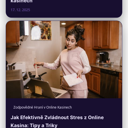
kasinech
17. 12. 2025
Zodpovědné Hraní v Online Kasinech
Jak Efektivně Zvládnout Stres z Online
Kasina: Tipy a Triky