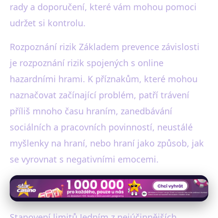
rady a doporučení, které vám mohou pomoci
udržet si kontrolu.
Rozpoznání rizik Základem prevence závislosti
je rozpoznání rizik spojených s online
hazardními hrami. K příznakům, které mohou
naznačovat začínající problém, patří trávení
příliš mnoho času hraním, zanedbávání
sociálních a pracovních povinností, neustálé
myšlenky na hraní, nebo hraní jako způsob, jak
se vyrovnat s negativními emocemi.
Stanovení limitů Jedním z nejúčinnějších