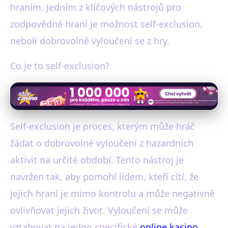
hraním. Jedním z klíčových nástrojů pro
zodpovědné hraní je možnost self-exclusion,
neboli dobrovolné vyloučení se z hry.
Co je to self-exclusion?
Self-exclusion je proces, kterým může hráč
žádat o dobrovolné vyloučení z hazardních
aktivit na určité období. Tento nástroj je
navržen tak, aby pomohl lidem, kteří cítí, že
jejich hraní je mimo kontrolu a může negativně
ovlivňovat jejich život. Vyloučení se může
vztahovat na jedno specifické
online kasino