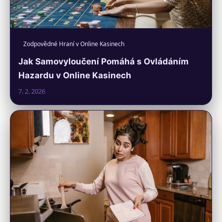
Zodpovědné Hraní v Online Kasinech
Jak Samovyloučení Pomáhá s Ovládáním
Hazardu v Online Kasinech
7. 2. 2026