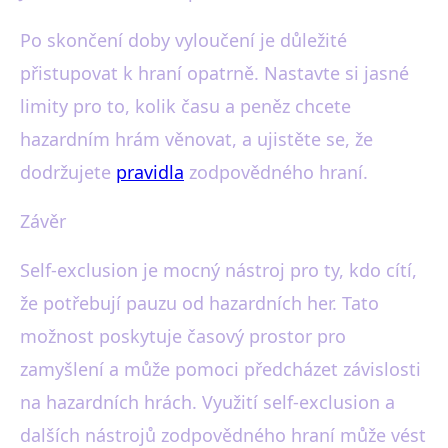
Po skončení doby vyloučení je důležité
přistupovat k hraní opatrně. Nastavte si jasné
limity pro to, kolik času a peněz chcete
hazardním hrám věnovat, a ujistěte se, že
dodržujete
pravidla
zodpovědného hraní.
Závěr
Self-exclusion je mocný nástroj pro ty, kdo cítí,
že potřebují pauzu od hazardních her. Tato
možnost poskytuje časový prostor pro
zamyšlení a může pomoci předcházet závislosti
na hazardních hrách. Využití self-exclusion a
dalších nástrojů zodpovědného hraní může vést