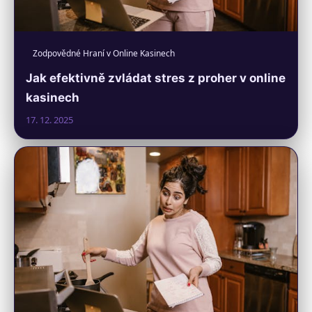
Zodpovědné Hraní v Online Kasinech
Jak efektivně zvládat stres z proher v online
kasinech
17. 12. 2025