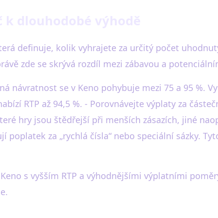
íč k dlouhodobé výhodě
erá definuje, kolik vyhrajete za určitý počet uhodnutý
ávě zde se skrývá rozdíl mezi zábavou a potenciáln
ěrná návratnost se v Keno pohybuje mezi 75 a 95 %. V
nabízí RTP až 94,5 %. - Porovnávejte výplaty za část
eré hry jsou štědřejší při menších zásazích, jiné naop
jí poplatek za „rychlá čísla“ nebo speciální sázky. T
u Keno s vyšším RTP a výhodnějšími výplatními poměr
e.