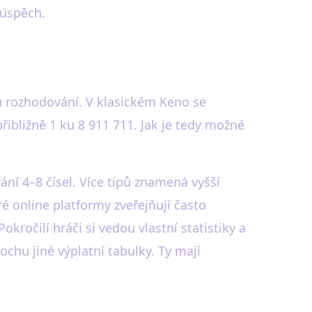
úspěch.
u rozhodování. V klasickém Keno se
přibližně 1 ku 8 911 711. Jak je tedy možné
ání 4–8 čísel. Více tipů znamená vyšší
ré online platformy zveřejňují často
kročilí hráči si vedou vlastní statistiky a
ochu jiné výplatní tabulky. Ty mají