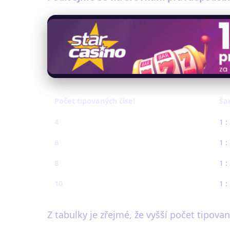
Počet tipovaných čísel
Ša
4
1 :
6
1 :
8
1 :
10
1 :
Z tabulky je zřejmé, že vyšší počet tipov