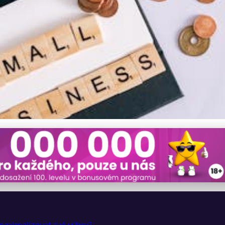
Zisk v Keno: Nejlepší St
maximalizovat své výhry?