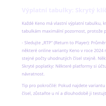
Výplatní tabulky: Skrytý kl
Každé Keno má vlastní výplatní tabulku, kt
tabulkám maximální pozornost, protože pr
- Sledujte „RTP“ (Return to Player): Prům
některé online varianty Keno v roce 2024 
stejné počty uhodnutých čísel stejně. Někt
Skryté poplatky: Některé platformy si účtu
návratnost.
Tip pro pokročilé: Pokud najdete variant
čísel, zůstaňte u ní a dlouhodobě ji testujt