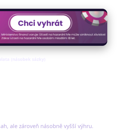
plata (násobek sázky)
sah, ale zároveň násobně vyšší výhru.