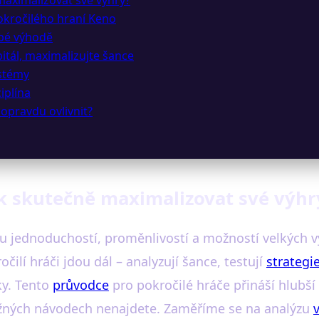
okročilého hraní Keno
obé výhodě
tál, maximalizujte šance
ystémy
iplína
opravdu ovlivnit?
ak skutečně maximalizovat své výhr
ou jednoduchostí, proměnlivostí a možností velkých v
čilí hráči jdou dál – analyzují šance, testují
strategi
ky. Tento
průvodce
pro pokročilé hráče přináší hlubší
ěžných návodech nenajdete. Zaměříme se na analýzu