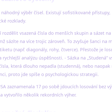
náhodný výběr čísel. Existují sofistikované přístupy,
ké rozklady.
 rozdělit vsazená čísla do menších skupin a sázet n
 čímž sázíte na více trojic zároveň. To zvyšuje šanci na 
 tiketu (např. diagonály, rohy, čtverce). Přestože je l
rychlejší analýzu úspěšnosti. - Sázka na „Studená“ v
 čísla, která dlouho nepadla (studenná), nebo naopak n
nci, proto jde spíše o psychologickou strategii.
SA zaznamenala 17 po sobě jdoucích losování bez výs
a vytvořilo několik rekordních výher.