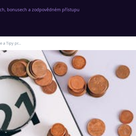
rách, bonusech a zodpovědném přístupu
e a Tipy pr…