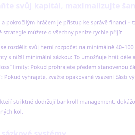
te svůj kapitál, maximalizujte ša
 a pokročilým hráčem je přístup ke správě financí –
é strategie můžete o všechny peníze rychle přijít.
 se rozdělit svůj herní rozpočet na minimálně 40–100
ty s nižší minimální sázkou: To umožňuje hrát déle a 
loss“ limity: Pokud prohrajete předem stanovenou čá
y“: Pokud vyhrajete, zvažte opakované vsazení části vý
, kteří striktně dodržují bankroll management, dokážo
ných kol.
é sázkové systémy