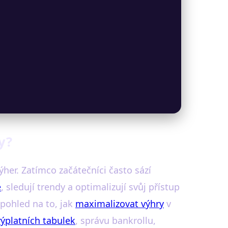
y?
ýher. Zatímco začátečníci často sází
e
, sledují trendy a optimalizují svůj přístup
 pohled na to, jak
maximalizovat výhry
v
výplatních tabulek
, správu bankrollu,