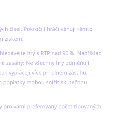
ch čísel. Pokročilí hráči věnují těmto
ím ziskem.
yhledávejte hry s RTP nad 90 %. Například
ečné zásahy: Ne všechny hry odměňují
ak vyplácejí více při plném zásahu. -
yto poplatky mohou snížit skutečnou
y pro vámi preferovaný počet tipovaných