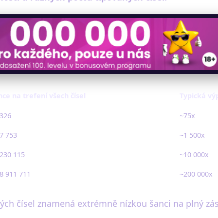
nce na trefení všech čísel
Typická vý
 326
~75x
 7 753
~1 500x
 230 115
~10 000x
 8 911 711
~200 000x
aných čísel znamená extrémně nízkou šanci na plný zá