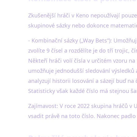
Zkušenější hráči v Keno nepoužívají pouze 
skupinové sázky nebo dokonce matematic
- Kombinační sázky („Way Bets“): Umožňují
zvolíte 9 čísel a rozdělíte je do tří trojic,
Někteří hráči volí čísla v určitém vzoru na
umožňuje jednodušší sledování výsledků a 
analyzují historii losování a sázejí buď na
Statisticky však každé číslo má stejnou ša
Zajímavost: V roce 2022 skupina hráčů v U
vsadit právě na toto číslo. Nakonec padlo 