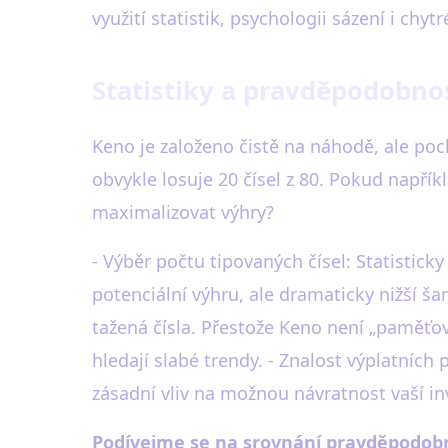
využití statistik, psychologii sázení i ch
Statistiky a pravděpodobno
Keno je založeno čistě na náhodě, ale po
obvykle losuje 20 čísel z 80. Pokud napříkl
maximalizovat výhry?
- Výběr počtu tipovaných čísel: Statistick
potenciální výhru, ale dramaticky nižší ša
tažená čísla. Přestože Keno není „paměťová 
hledají slabé trendy. - Znalost výplatních
zásadní vliv na možnou návratnost vaší in
Podívejme se na srovnání pravděpodobno