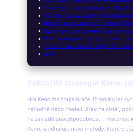
Statistiky a pravděpodobnost: Základ p
Výplatní tabulky: Skrytý klíč k dlouhod
Bankroll management: Chraňte svůj kapi
Kombinace čísel a pokročilé sázkové s
Pokročilá psychologie hry a emoční disc
Shrnutí: Co může pokročilý hráč v Keno 
FAQ
Pokročilé strategie Keno: J
Hra Keno fascinuje hráče již stovky let sv
náhodně nebo hledají „šťastná čísla“, pokro
na základě pravděpodobnosti i matemati
Keno, a odhaluje nové metody, které v b