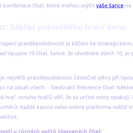
ytré kombinace čísel, které mohou zvýšit
vaše šance
na 
st: Základ pokročilého hraní Keno
chopení pravděpodobností je klíčem ke strategickém
ad tipujete 10 čísel, šance, že uhodnete všech 10, je 
y je největší pravděpodobnost částečné výhry při tipov
nci na zásah všech. - Sledování frekvence čísel: Někte
hra“, mnoho hráčů věří, že se určité vzory opakují. Po
 poměrů: Každé kasino nebo online platforma nabízí tr
vestice.
stí u různých počtů tipovaných čísel: