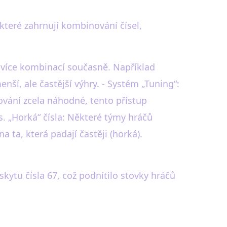
 které zahrnují kombinování čísel,
a více kombinací současně. Například
menší, ale častější výhry. - Systém „Tuning“:
osování zcela náhodné, tento přístup
s. „Horká“ čísla: Některé týmy hráčů
a ta, která padají častěji (horká).
kytu čísla 67, což podnítilo stovky hráčů