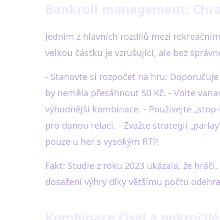
Bankroll management: Chraň
Jedním z hlavních rozdílů mezi rekreačním
velkou částku je vzrušující, ale bez správn
- Stanovte si rozpočet na hru: Doporučuje
by neměla přesáhnout 50 Kč. - Volte varian
výhodnější kombinace. - Používejte „stop-
pro danou relaci. - Zvažte strategii „parla
pouze u her s vysokým RTP.
Fakt: Studie z roku 2023 ukázala, že hráči
dosažení výhry díky většímu počtu odehra
Kombinace čísel a pokročil