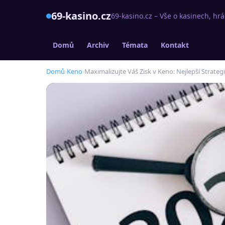
69-kasino.cz
69-kasino.cz – Vše o kasinech, h
Domů
Archiv
Témata
Kontakt
Domů
›
Keno
›
Maximalizujte Váš Zisk v Keno: Nejlepší Strategi