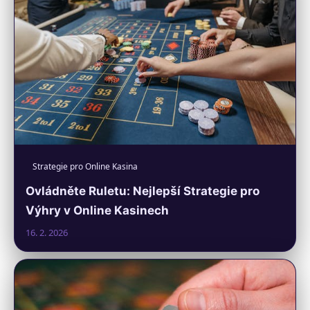
Strategie pro Online Kasina
Ovládněte Ruletu: Nejlepší Strategie pro
Výhry v Online Kasinech
16. 2. 2026