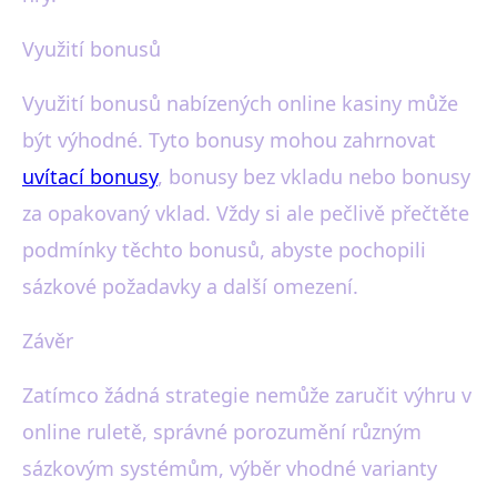
Využití bonusů
Využití bonusů nabízených online kasiny může
být výhodné. Tyto bonusy mohou zahrnovat
uvítací bonusy
, bonusy bez vkladu nebo bonusy
za opakovaný vklad. Vždy si ale pečlivě přečtěte
podmínky těchto bonusů, abyste pochopili
sázkové požadavky a další omezení.
Závěr
Zatímco žádná strategie nemůže zaručit výhru v
online ruletě, správné porozumění různým
sázkovým systémům, výběr vhodné varianty