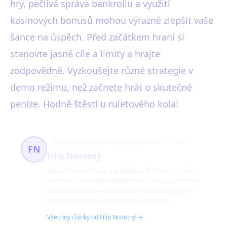
hry, pečlivá správa bankrollu a využití
kasinových bonusů mohou výrazně zlepšit vaše
šance na úspěch. Před začátkem hraní si
stanovte jasné cíle a limity a hrajte
zodpovědně. Vyzkoušejte různé strategie v
demo režimu, než začnete hrát o skutečné
peníze. Hodně štěstí u ruletového kola!
strategie, bezpečnost, zodpovědné hraní
53 článků
FN
Filip Novotný
Filip je zkušený hráč a analytik online kasin s vášní
pro herní strategie a bezpečnost. Věnuje se tvorbě
obsahu, který pomáhá hráčům lépe porozumět
kasinovým hrám a zodpovědnému hraní.
Všechny články od Filip Novotný →