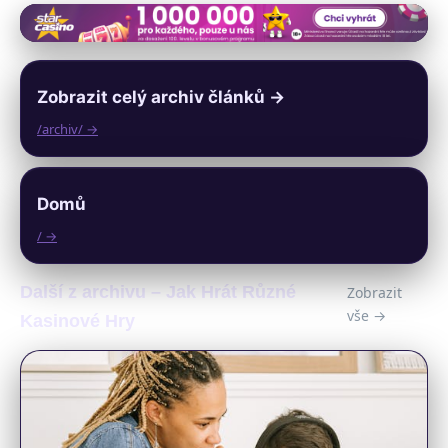
Zobrazit celý archiv článků →
/archiv/ →
Domů
/ →
Další z archivu – Jak Hrát Různé
Zobrazit
vše →
Kasinové Hry