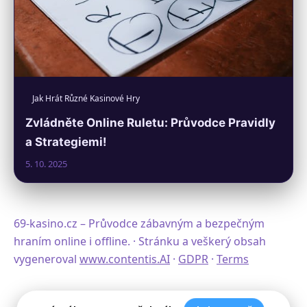
Jak Hrát Různé Kasinové Hry
Zvládněte Online Ruletu: Průvodce Pravidly
a Strategiemi!
5. 10. 2025
69-kasino.cz – Průvodce zábavným a bezpečným
hraním online i offline. · Stránku a veškerý obsah
vygeneroval
www.contentis.AI
·
GDPR
·
Terms