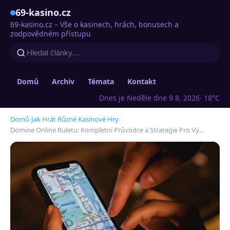
69-kasino.cz
69-kasino.cz – Vše o kasinech, hrách, bonusech a
zodpovědném přístupu
Domů
Archiv
Témata
Kontakt
Dnes je Neděle dne 9 8. 2026
· 18°C
Domů
›
Jak Hrát Různé Kasinové Hry
›
Domine Online Ruletu: Kompletní Průvodce a Strategie Pro Vý…