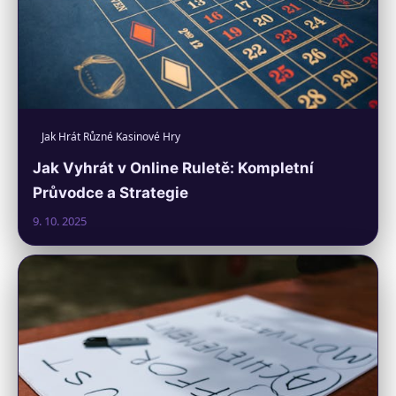
Jak Hrát Různé Kasinové Hry
Jak Vyhrát v Online Ruletě: Kompletní
Průvodce a Strategie
9. 10. 2025