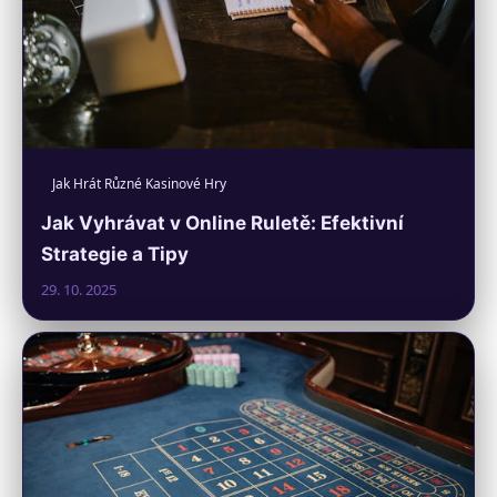
Jak Hrát Různé Kasinové Hry
Jak Vyhrávat v Online Ruletě: Efektivní
Strategie a Tipy
29. 10. 2025