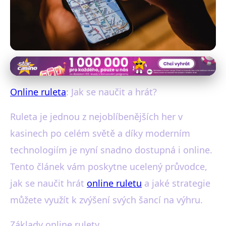
Jak Hrát Různé Kasinové Hry
Domine Online Ruletu:
Online ruleta
: Jak se naučit a hrát?
Kompletní Průvodce a
Ruleta je jednou z nejoblíbenějších her v
Strategie Pro Výhru!
kasinech po celém světě a díky moderním
technologiím je nyní snadno dostupná i online.
4. 11. 2025
· 4 min čtení · Autor: Radim Koudelka
Tento článek vám poskytne ucelený průvodce,
jak se naučit hrát
online ruletu
a jaké strategie
můžete využít k zvýšení svých šancí na výhru.
Základy online rulety